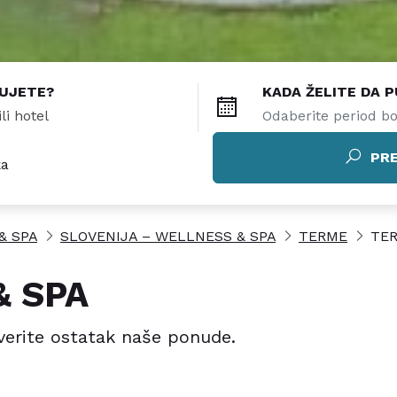
TUJETE?
KADA ŽELITE DA 
PR
ka
& SPA
SLOVENIJA – WELLNESS & SPA
TERME
TE
& SPA
verite ostatak naše ponude.