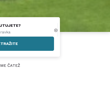
PUTUJETE?
ETRAŽITE
RME ČATEŽ