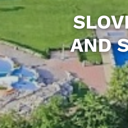
SLOV
AND 