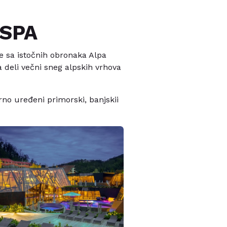
 SPA
se sa istočnih obronaka Alpa
 deli večni sneg alpskih vrhova
o uređeni primorski, banjskii