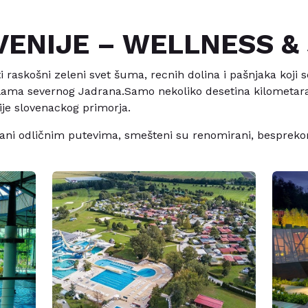
ENIJE – WELLNESS &
ti raskošni zeleni svet šuma, recnih dolina i pašnjaka koji 
balama severnog Jadrana.Samo nekoliko desetina kilometara
je slovenackog primorja.
i odličnim putevima, smešteni su renomirani, besprekorn