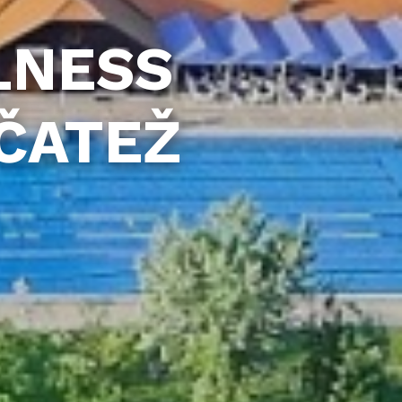
LNESS
ČATEŽ