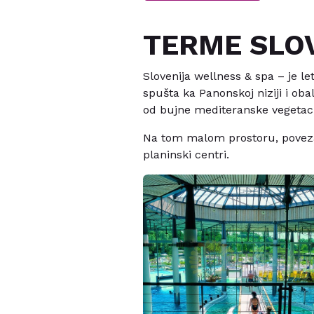
TERME SLOV
Slovenija wellness & spa – je le
spušta ka Panonskoj niziji i o
od bujne mediteranske vegetaci
Na tom malom prostoru, povezan
planinski centri.