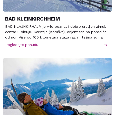
BAD KLEINKIRCHHEIM
BAD KLAJNKIRHAJM je vrlo poznat i dobro uredjen zimski
centar u okrugu Karintije (Koruške), orijentisan na porodični
odmor. Više od 100 kilometara staza raznih težina su na
padinama planine Klajnkirhajm i susednog Svetog Osfalda.
Pogledajte ponudu
Sve su povezane sistemom žičara. Svako može u njemu
naći neku stazu za sebe, početnici kao i profesionalci.
Posle skijanja može se svratiti na kupanje do otvorenih
bazena sa termalnom vodom, u rimske terme ili na masažu.
Večeri su predvidjene za noćne klubove, barove, diskoteke i
restorane kojih ima u izobilju. Najbliži mestu je Klagenfurt,
udaljen 54 kilometara.