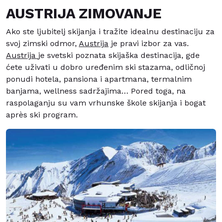
AUSTRIJA ZIMOVANJE
Ako ste ljubitelj skijanja i tražite idealnu destinaciju za
svoj zimski odmor,
Austrija
je pravi izbor za vas.
Austrija
je svetski poznata skijaška destinacija, gde
ćete uživati u dobro uređenim ski stazama, odličnoj
ponudi hotela, pansiona i apartmana, termalnim
banjama, wellness sadržajima… Pored toga, na
raspolaganju su vam vrhunske škole skijanja i bogat
après ski program.