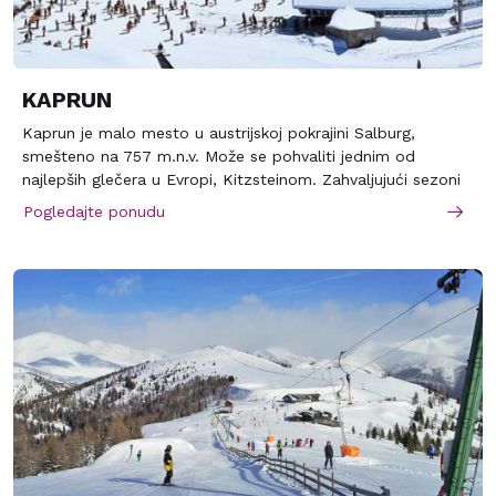
KAPRUN
Kaprun je malo mesto u austrijskoj pokrajini Salburg,
smešteno na 757 m.n.v. Može se pohvaliti jednim od
najlepših glečera u Evropi, Kitzsteinom. Zahvaljujući sezoni
koja traje oko deset meseci, predstavlja jednu od
Pogledajte ponudu
najpoželjnijih destinacija u Austriji. Njegove staze su dugačke
pedesetak kilometara i uglavnom su za početnike I one koji
se skijanjem bave rekreativno. S obzirom da ski pass I ski
busevi pokrivaju oba skijališta, za iskusnije skijaše se
preporučuje mesto Zell am See, udaljeno 9 km od Kapruna,
koje obiluje težim stazama.…