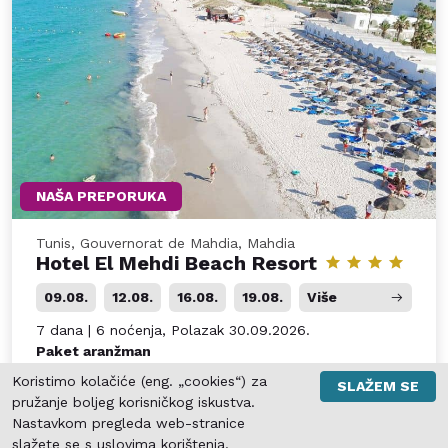
NAŠA PREPORUKA
Tunis, Gouvernorat de Mahdia, Mahdia
Hotel El Mehdi Beach Resort
09.08.
12.08.
16.08.
19.08.
Više
7 dana | 6 noćenja, Polazak 30.09.2026.
Paket aranžman
CENA OD
Koristimo kolačiće (eng. „cookies“) za
SLAŽEM SE
€ 790
pružanje boljeg korisničkog iskustva.
Nastavkom pregleda web-stranice
po osobi
slažete se s
uslovima korištenja
.