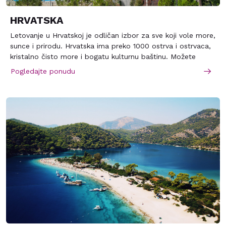
HRVATSKA
Letovanje u Hrvatskoj je odličan izbor za sve koji vole more,
sunce i prirodu. Hrvatska ima preko 1000 ostrva i ostrvaca,
kristalno čisto more i bogatu kulturnu baštinu. Možete
uživati u lepotama nacionalnih parkova kao što su Plitvička
Pogledajte ponudu
jezera, Kornati ili Krka, ili posetiti neki od gradova pod
zaštitom Uneska kao što su Dubrovnik, Split ili Poreč.
Hrvatska nudi i raznovrsnu gastronomiju, od ribe i morskih
plodova do pršuta i sira. Bilo da tražite mir i opuštanje ili
zabavu i avanturu, Hrvatska ima nešto za svakoga.