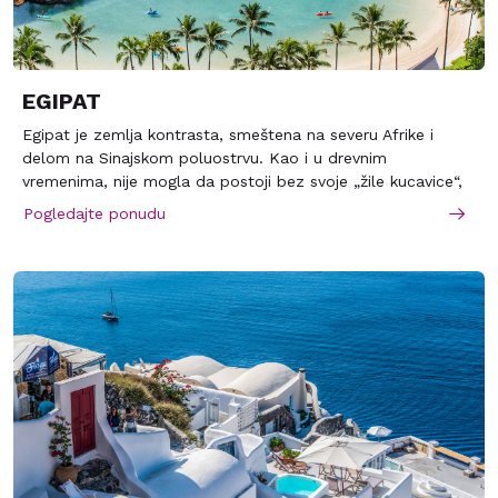
EGIPAT
Egipat je zemlja kontrasta, smeštena na severu Afrike i
delom na Sinajskom poluostrvu. Kao i u drevnim
vremenima, nije mogla da postoji bez svoje „žile kucavice“,
Nila. Najduža reka sveta nosi bogate vode iz srca Afrike i
Pogledajte ponudu
navodnjava usku cvetnu dolinu koja prolazi kroz ogromnu
pustinju. Zemlju zapljuskuju dva mora: Sredozemnno na
severu i Crveno na istoku. Retke su države koje mogu da se
uporede sa Egiptom po broju istorijskih spomenika. Slavne
piramide u Gizi, pogrebni hramovi doline kraljeva, hram u
Luksoru, kolosi u Abu Simbelu su samo mali deo egipatskog
istorijskog blaga koji mogu ostaviti neizbrisive utiske na
posetioce. Odmor u Egiptu je boravak na čuvenim plažama
Crvenog mora, u prelepoj Hurgadi, popularnom Šarm el
Šeiku, El Guni koju još nazivaju „egipatskom Venecijom“, u
klimatskim letovalištima Safagi, Dahabi ili Tabi. Odlična
klima, široke peščane plaže, kvalitetni hoteli i različiti izleti