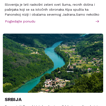
Slovenija je leti raskošni zeleni svet šuma, recnih dolina i
pašnjaka koji se sa istočnih obronaka Alpa spušta ka
Panonskoj niziji i obalama severnog Jadrana.Samo nekoliko
desetina kilometara deli večni sneg alpskih vrhova od bujne
Pogledajte ponudu
mediteranske vegetacije slovenackog primorja. Na tom
malom prostoru, povezani odličnim putevima, smešteni su
renomirani, besprekorno uređeni primorski, banjskii planinski
centri.
SRBIJA