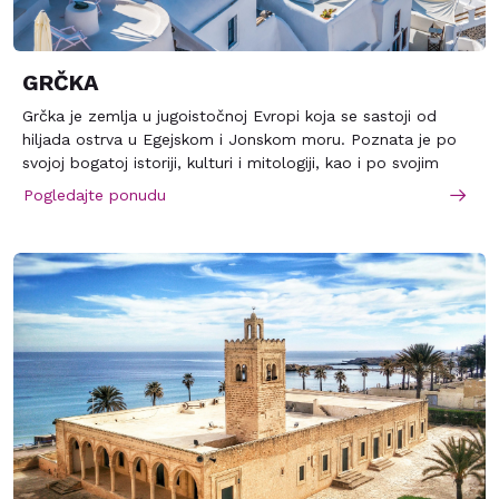
čine odmor u Egiptu nezaboravnim.
GRČKA
Grčka je zemlja u jugoistočnoj Evropi koja se sastoji od
hiljada ostrva u Egejskom i Jonskom moru. Poznata je po
svojoj bogatoj istoriji, kulturi i mitologiji, kao i po svojim
prelepim pejzažima i plažama. Grčka je jedna od kolevki
Pogledajte ponudu
zapadne civilizacije i demokratije, a njen uticaj se oseća u
raznim oblastima kao što su filozofija, nauka, umetnost i
sport. Grčka je takođe popularna turistička destinacija koja
privlači milione posetilaca svake godine.