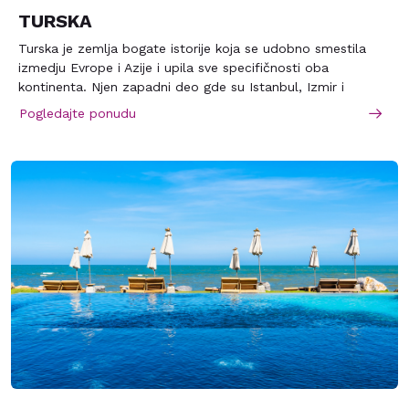
TURSKA
Turska je zemlja bogate istorije koja se udobno smestila
izmedju Evrope i Azije i upila sve specifičnosti oba
kontinenta. Njen zapadni deo gde su Istanbul, Izmir i
Antalija su bogatiji, gusto naseljeni i okrenuti prema Evropi i
Pogledajte ponudu
Mediteranu. Drugi deo, koji se proteže od Ankare prema
istoku, sa svojim surovim, beskrajnim anadolijskim stepama,
više podseća na Aziju. Većina turista bira zapad sastavljen
od legendarnog i magijom prektivenog Istanbula do najdužih
i najčistijih obala Sredozemnog mora koje se protežu
duboko u azijsko kopno. Dobrodošli u Tursku, zemlju
nezamislivih lepota i jednako lepih tradicija. Odmor će biti
nezaboravan zbog izvanredne kombinacije orijentalnih boja i
zapadnog servisa. Mediteranska obala Turske je jedna od
najpopularnijih u svetu. Tajna leži u velikom broju hotela
širokog spektra cena, klimi koja omogućava odmor gotovo
cele godine i srdačnosti i gostoljubivosti njenih žitelja koja
će privući svakoga jednom i zauvek. U Turskoj su Marko
Antonije i Kleopatra provodili duge večeri, gde je Aleksandar
Makedonski prema legendi presekao „Gordijev čvor“i u kojoj