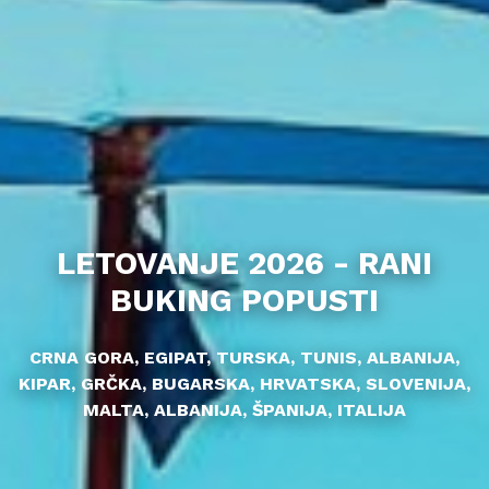
LETOVANJE 2026 - RANI
BUKING POPUSTI
CRNA GORA, EGIPAT, TURSKA, TUNIS, ALBANIJA,
KIPAR, GRČKA, BUGARSKA, HRVATSKA, SLOVENIJA,
MALTA, ALBANIJA, ŠPANIJA, ITALIJA