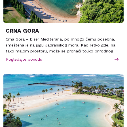
CRNA GORA
Crna Gora – biser Mediterana, po mnogo čemu posebna,
smeštena je na jugu Jadranskog mora. Kao retko gde, na
tako malom prostoru, može se pronaći toliko prirodnog
bogatstva, lepote, pitomih plaža, bistrih jezera, brzih reka i
Pogledajte ponudu
predivnih planina. More, jezera, kanjoni, planine
omogućavaju da svako pronadje najbolji način da se
kvalitetno odmori. U jednom danu, radoznali putnik može
sebi priuštiti jutarnju kafu na jednoj od mnogobrojnih plaža
Budvanske rivijere, ručak uz pesmu ptica na Skadarskom
jezeru, i večeru uz ognjište na obroncima velelepne planine
Durmitor. Sve to odlikuje Crnu Goru kao turisticku
destinaciju koja ima dosta toga da pruži.