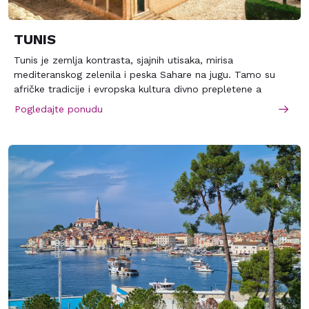
TUNIS
Tunis je zemlja kontrasta, sjajnih utisaka, mirisa
mediteranskog zelenila i peska Sahare na jugu. Tamo su
afričke tradicije i evropska kultura divno prepletene a
prestonica se naziva „Pariz severne Afrike“. Moderna
Pogledajte ponudu
letovališta, impresivne prirodne i ljudskom rukom stvorene
atrakcije Tunisa, osvojiće svakog ljubitelja egzotike i
prijatnog odmora. Zemlja je već stekla zasluženu
popularnost. Spada u jeftine pravce, relativno bezbedna sa
obalom dužom od 1300 km i sa raznolikim pejzažima, od
mediteranske vegetacije na severu do peščanih dina na jugu.
Novi moderni hoteli su se uklopili u gradove bogate istorije
a Tunižani su umeli da nadju balans izmedju tradicije i
savremenosti. Biseri raznih kultura, svedoci svih epoha,
moćne odbrambene tvrdjave, ogromne džamije, evropski
hramovi i neobični muzeji i bužni arapski kvartovi i sukovi
ukrašavaju svaku stopu ove neobične zemlje.