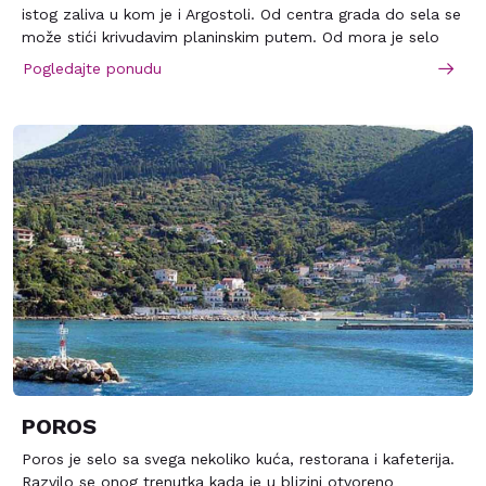
istog zaliva u kom je i Argostoli. Od centra grada do sela se
može stići krivudavim planinskim putem. Od mora je selo
udaljeno oko 5 km.
Pogledajte ponudu
POROS
Poros je selo sa svega nekoliko kuća, restorana i kafeterija.
Razvilo se onog trenutka kada je u blizini otvoreno