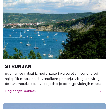
STRUNJAN
Strunjan se nalazi izmedju Izole i Portoroža i jedno je od
najlepših mesta na slovenačkom primorju. Zbog lekovitog
dejstva morske soli i vode jedno je od najprivlačnijih mesta
na Jadranu za goste iz cele Evrope. Smeštajni kapaciteti u
Pogledajte ponudu
hotelima i vilama se nalaze u neposrednoj blizini mora, u
zaštićenom pejzažnom parku. Strunjan je udaljen od
Beograda oko 600 km.