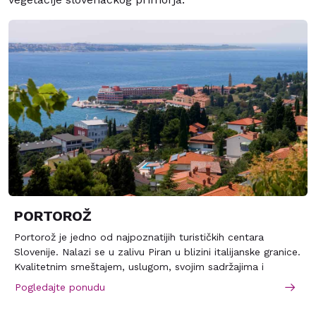
PORTOROŽ
Portorož je jedno od najpoznatijih turističkih centara
Slovenije. Nalazi se u zalivu Piran u blizini italijanske granice.
Kvalitetnim smeštajem, uslugom, svojim sadržajima i
prijatnom klimom ovaj primorski grad gostima pruža odlične
Pogledajte ponudu
uslove za odmor i zabavu, kako leti tako i zimi.