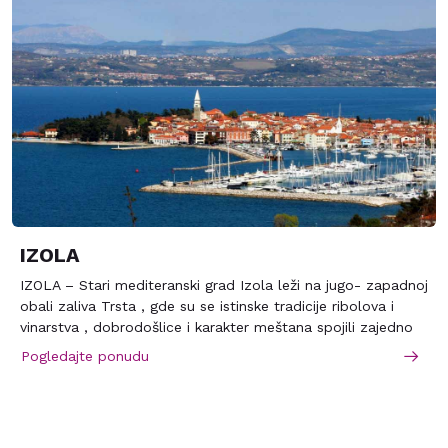
IZOLA
IZOLA – Stari mediteranski grad Izola leži na jugo- zapadnoj
obali zaliva Trsta , gde su se istinske tradicije ribolova i
vinarstva , dobrodošlice i karakter meštana spojili zajedno
da formiraju nezaboravan mozaik iskustava . Istorija ove
Pogledajte ponudu
malog ribarske luke stvorila je predivna arhitektonske blaga
. Može se osetiti duh Mediterana na svakom koraku kao da
prolaze kroz uske srednjovekovne ulice. U Izoli se tokom
cele godine dešavaju razne aktivnosti, sportske, kulturne…