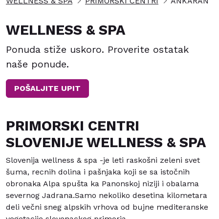
WELLNESS & SPA
PRIMORSKI CENTRI
ANKARAN
WELLNESS & SPA
Ponuda stiže uskoro. Proverite ostatak
naše ponude.
POŠALJITE UPIT
PRIMORSKI CENTRI
SLOVENIJE WELLNESS & SPA
Slovenija wellness & spa -je leti raskošni zeleni svet
šuma, recnih dolina i pašnjaka koji se sa istočnih
obronaka Alpa spušta ka Panonskoj niziji i obalama
severnog Jadrana.Samo nekoliko desetina kilometara
deli večni sneg alpskih vrhova od bujne mediteranske
vegetacije slovenackog primorja.