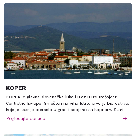
KOPER
KOPER je glavna slovenačka luka i ulaz u unutrašnjost
Centralne Evrope. Smešten na vrhu Istre, prvo je bio ostrvo,
koje je kasnije preraslo u grad i spojeno sa kopnom. Stari
centar grada se moze pohvaliti bogatom arhitekturom i
Pogledajte ponudu
kulturno-istorijskim spomenicima.