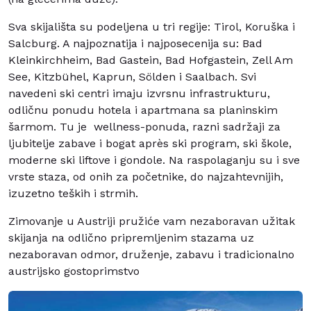
Sva skijališta su podeljena u tri regije: Tirol, Koruška i
Salcburg. A najpoznatija i najposecenija su: Bad
Kleinkirchheim, Bad Gastein, Bad Hofgastein, Zell Am
See, Kitzbühel, Kaprun, Sölden i Saalbach. Svi
navedeni ski centri imaju izvrsnu infrastrukturu,
odličnu ponudu hotela i apartmana sa planinskim
šarmom. Tu je wellness-ponuda, razni sadržaji za
ljubitelje zabave i bogat après ski program, ski škole,
moderne ski liftove i gondole. Na raspolaganju su i sve
vrste staza, od onih za početnike, do najzahtevnijih,
izuzetno teških i strmih.
Zimovanje u Austriji pružiće vam nezaboravan užitak
skijanja na odlično pripremljenim stazama uz
nezaboravan odmor, druženje, zabavu i tradicionalno
austrijsko gostoprimstvo