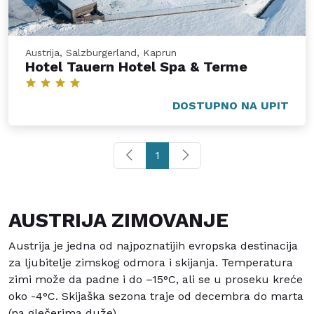
Austrija, Salzburgerland, Kaprun
Hotel Tauern Hotel Spa & Terme
DOSTUPNO NA UPIT
1
AUSTRIJA ZIMOVANJE
Austrija je jedna od najpoznatijih evropska destinacija
za ljubitelje zimskog odmora i skijanja. Temperatura
zimi može da padne i do –15°C, ali se u proseku kreće
oko -4°C. Skijaška sezona traje od decembra do marta
(na glečerima duže).