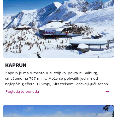
KAPRUN
Kaprun je malo mesto u austrijskoj pokrajini Salburg,
smešteno na 757 m.n.v. Može se pohvaliti jednim od
najlepših glečera u Evropi, Kitzsteinom. Zahvaljujući sezoni
koja traje oko deset meseci, predstavlja jednu od
Pogledajte ponudu
najpoželjnijih destinacija u Austriji. Njegove staze su dugačke
pedesetak kilometara i uglavnom su za početnike I one koji
se skijanjem bave rekreativno. S obzirom da ski pass I ski
busevi pokrivaju oba skijališta, za iskusnije skijaše se
preporučuje mesto Zell am See, udaljeno 9 km od Kapruna,