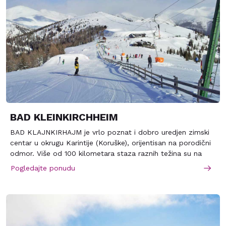
koje obiluje težim stazama.…
BAD KLEINKIRCHHEIM
BAD KLAJNKIRHAJM je vrlo poznat i dobro uredjen zimski
centar u okrugu Karintije (Koruške), orijentisan na porodični
odmor. Više od 100 kilometara staza raznih težina su na
padinama planine Klajnkirhajm i susednog Svetog Osfalda.
Pogledajte ponudu
Sve su povezane sistemom žičara. Svako može u njemu
naći neku stazu za sebe, početnici kao i profesionalci.
Posle skijanja može se svratiti na kupanje do otvorenih
bazena sa termalnom vodom, u rimske terme ili na masažu.
Večeri su predvidjene za noćne klubove, barove, diskoteke i