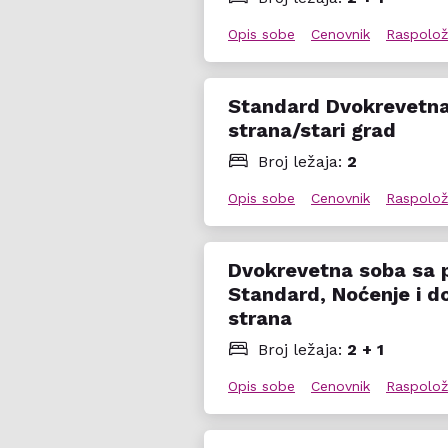
Opis sobe
Cenovnik
Raspolož
Standard Dvokrevetn
strana/stari grad
Broj ležaja:
2
Opis sobe
Cenovnik
Raspolož
Dvokrevetna soba sa 
Standard, Noćenje i d
strana
Broj ležaja:
2 + 1
Opis sobe
Cenovnik
Raspolož