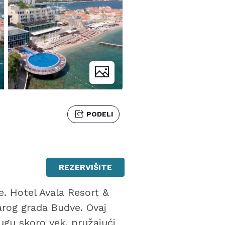
PODELI
REZERVIŠITE
e. Hotel Avala Resort &
tarog grada Budve. Ovaj
ugu skoro vek, pružajući