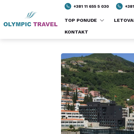
PREGLED
SADRŽAJ
SO
+381 11 655 5 030
+381
TOP PONUDE
LETOVA
KONTAKT