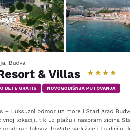
ija, Budva
Resort & Villas
O DETE GRATIS
NOVOGODIŠNJA PUTOVANJA
las – Luksuzni odmor uz more i Stari grad Budv
zivnoj lokaciji, tik uz plažu i naspram zidina S
 moderan luksuz, bogate sadržaje i tradiciju d