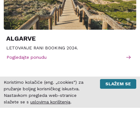
ALGARVE
LETOVANJE RANI BOOKING 2024.
Pogledajte ponudu
Koristimo kolačiće (eng. „cookies“) za
SLAŽEM SE
pružanje boljeg korisničkog iskustva.
Nastavkom pregleda web-stranice
slažete se s
uslovima korištenja
.