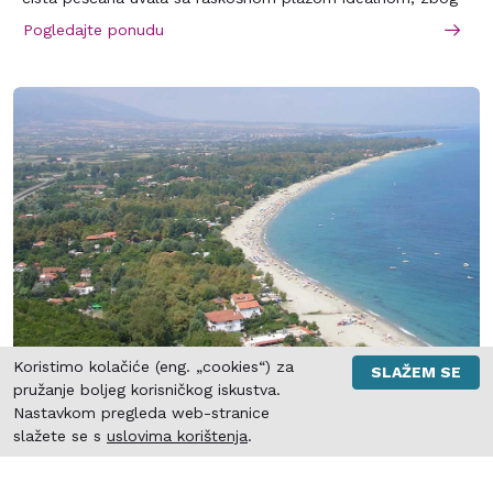
prijatne klime i postepenog ulaska u vodu, za porodice sa
Pogledajte ponudu
decom. Letovalište je snabdeveno svime što omogućava
prijatan odmor.
Koristimo kolačiće (eng. „cookies“) za
SLAŽEM SE
LEPTOKARIA
pružanje boljeg korisničkog iskustva.
Nastavkom pregleda web-stranice
Bez obzira na blizinu mnogih istorijskih spomenika,
slažete se s
uslovima korištenja
.
Leptokarija je poznata kao omiljeno mesto odmora.
Zahvaljujući svom položaju jedna je od najsunčanijih tačaka