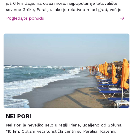
još 6 km dalje, na obali mora, najpopularnije letovalište
severne Grčke, Paralija. Iako je relativno mlad grad, već je
postao omiljeno mesto odmora turista iz raznih zemalja,
Pogledajte ponudu
različitog uzrasta i različitih materijalnih mogućnosti.
Paralija može da opravda svačija očekivanja. Obala u njenoj
regiji, bogato je prekrivena peskom sa plažama dugačkim i
po nekoliko kilometara. Odmor u ovom čuvenom letovalištu
može da bude moran ali i vrlo aktivan i nikoga neće ostaviti
ravnodušnim
NEI PORI
Nei Pori je neveliko selo u regiji Pierie, udaljeno od Soluna
110 km. Obližnji veći turistički centri su Paralija, Katerini,