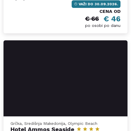
VAŽI DO 30.09.2026.
CENA OD
€ 46
€ 66
po osobi po danu
Grčka, Središnja Makedonija, Olympic Beach
Hotel Ammos Seaside