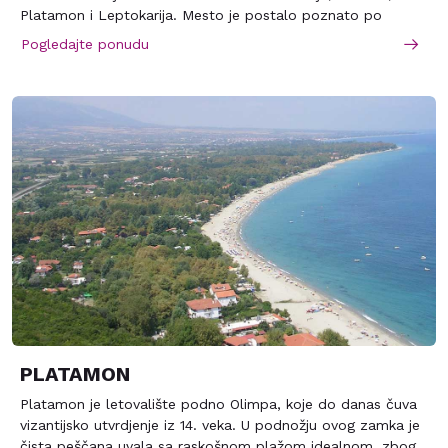
Platamon i Leptokarija. Mesto je postalo poznato po
ekološki čistoj vodi, lepoj dugačkoj plaži i kristalno plavoj
Pogledajte ponudu
vodi Egejskog mora.
PLATAMON
Platamon je letovalište podno Olimpa, koje do danas čuva
vizantijsko utvrdjenje iz 14. veka. U podnožju ovog zamka je
čista peščana uvala sa raskošnom plažom idealnom, zbog