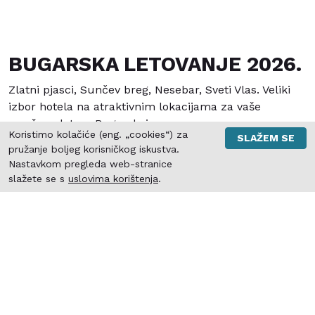
BUGARSKA LETOVANJE 2026.
Zlatni pjasci, Sunčev breg, Nesebar, Sveti Vlas. Veliki
izbor hotela na atraktivnim lokacijama za vaše
savršeno leto u Bugarskoj.
Koristimo kolačiće (eng. „cookies“) za
SLAŽEM SE
pružanje boljeg korisničkog iskustva.
Nastavkom pregleda web-stranice
slažete se s
uslovima korištenja
.