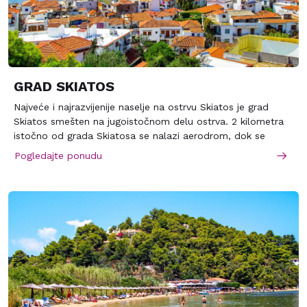
GRAD SKIATOS
Najveće i najrazvijenije naselje na ostrvu Skiatos je grad
Skiatos smešten na jugoistočnom delu ostrva. 2 kilometra
istočno od grada Skiatosa se nalazi aerodrom, dok se
zapadno od grada redjaju prelepe peščane plaže. Grad
Pogledajte ponudu
Skiatos je izgradjen na dva brda a ispred grada se nalazi
malo poluostrvo Bourtzi.