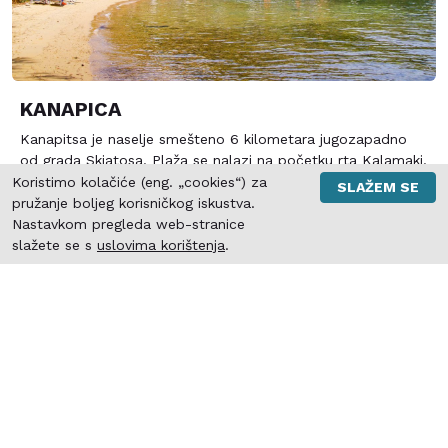
KANAPICA
Kanapitsa je naselje smešteno 6 kilometara jugozapadno
od grada Skiatosa. Plaža se nalazi na početku rta Kalamaki.
Na istočnoj strani rta Kalamaki se nalaze tri zaliva: Sklithri,
Koristimo kolačiće (eng. „cookies“) za
SLAŽEM SE
Tzaneria i Kanapitsa, od kojih je zaliv Kanapitsa najpoznatiji
pružanje boljeg korisničkog iskustva.
Pogledajte ponudu
i najlepši. Prvi zaliv na koji se nailazi je mali zaliv Sklithri, sa
Nastavkom pregleda web-stranice
kristalno čistom vodom. Sledeći je zaliv Tzaneria, a
slažete se s
uslovima korištenja
.
poslednji i najlepši zaliv je Kanapitsa.