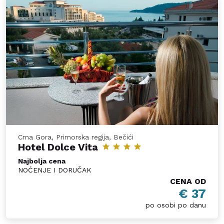
Crna Gora, Primorska regija, Bečići
Hotel Dolce Vita
Najbolja cena
NOĆENJE I DORUČAK
CENA OD
€ 37
po osobi po danu