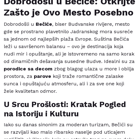
Dobrodošli u Bečiće: Otkrijte
Zašto je Ovo Mesto Posebno
Dobrodošli u
Bečiće
, biser Budvanske rivijere, mesto
gde se prostrano plavetnilo Jadranskog mora susreće
sa jednom od najlepših plaža Evrope. Suština Bečića
leži u savršenom balansu – ovo je destinacija koja
nudi mir i opuštanje, ali je istovremeno na samo korak
od dinamičnih dešavanja susedne Budve. Idealni su za
porodice sa decom
zbog blagog ulaza u more i obilja
prostora, za
parove
koji traže romantične zalaske
sunca i opuštajuću atmosferu, ali i za sve one koji
žele kvalitetan odmor.
U Srcu Prošlosti: Kratak Pogled
na Istoriju i Kulturu
Iako su danas sinonim za moderan turizam, Bečići su
se razvijali kao malo ribarsko naselje pod uticajem