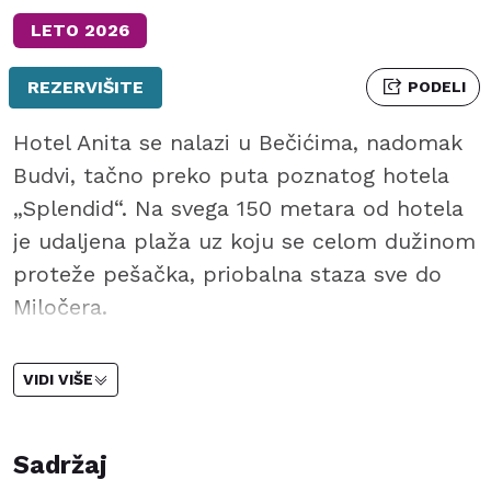
LETO 2026
REZERVIŠITE
PODELI
Hotel Anita se nalazi u Bečićima, nadomak
Budvi, tačno preko puta poznatog hotela
„Splendid“. Na svega 150 metara od hotela
je udaljena plaža uz koju se celom dužinom
proteže pešačka, priobalna staza sve do
Miločera.
Lokacija
VIDI VIŠE
Hotel Anita se nalazi u Bečićima, nadomak Budvi,
tačno preko puta poznatog hotela „Splendid“. Na
svega 150 metara od hotela je udaljena plaža uz koju
Sadržaj
se celom dužinom proteže pešačka, priobalna staza