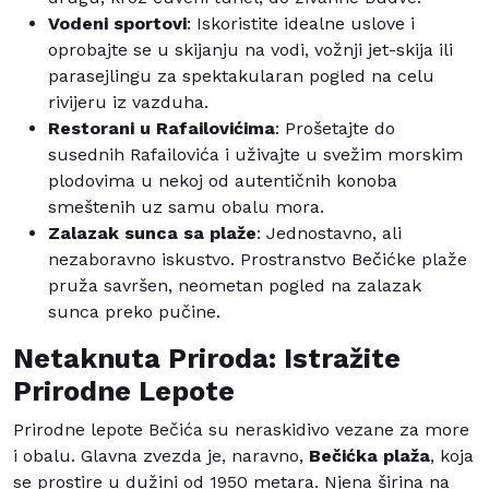
Vodeni sportovi
: Iskoristite idealne uslove i
oprobajte se u skijanju na vodi, vožnji jet-skija ili
parasejlingu za spektakularan pogled na celu
rivijeru iz vazduha.
Restorani u Rafailovićima
: Prošetajte do
susednih Rafailovića i uživajte u svežim morskim
plodovima u nekoj od autentičnih konoba
smeštenih uz samu obalu mora.
Zalazak sunca sa plaže
: Jednostavno, ali
nezaboravno iskustvo. Prostranstvo Bečićke plaže
pruža savršen, neometan pogled na zalazak
sunca preko pučine.
Netaknuta Priroda: Istražite
Prirodne Lepote
Prirodne lepote Bečića su neraskidivo vezane za more
i obalu. Glavna zvezda je, naravno,
Bečićka plaža
, koja
se prostire u dužini od 1950 metara. Njena širina na