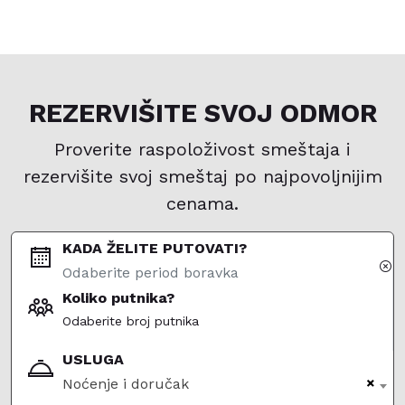
REZERVIŠITE SVOJ ODMOR
Proverite raspoloživost smeštaja i
rezervišite svoj smeštaj po najpovoljnijim
cenama.
KADA ŽELITE PUTOVATI?
Koliko putnika?
Odaberite broj putnika
USLUGA
×
Noćenje i doručak