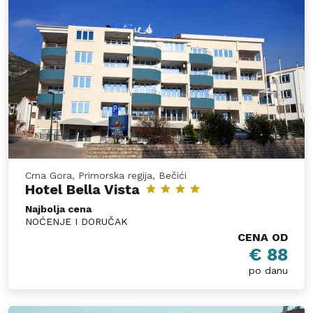
Crna Gora, Primorska regija, Bečići
Hotel Bella Vista
Najbolja cena
NOĆENJE I DORUČAK
CENA OD
€ 88
po danu