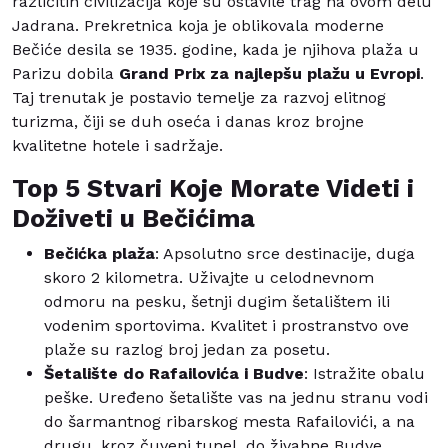
različitih civilizacija koje su ostavile trag na ovom delu
Jadrana. Prekretnica koja je oblikovala moderne
Bečiće desila se 1935. godine, kada je njihova plaža u
Parizu dobila
Grand Prix za najlepšu plažu u Evropi
.
Taj trenutak je postavio temelje za razvoj elitnog
turizma, čiji se duh oseća i danas kroz brojne
kvalitetne hotele i sadržaje.
Top 5 Stvari Koje Morate Videti i
Doživeti u Bečićima
Bečićka plaža
: Apsolutno srce destinacije, duga
skoro 2 kilometra. Uživajte u celodnevnom
odmoru na pesku, šetnji dugim šetalištem ili
vodenim sportovima. Kvalitet i prostranstvo ove
plaže su razlog broj jedan za posetu.
Šetalište do Rafailovića i Budve
: Istražite obalu
peške. Uređeno šetalište vas na jednu stranu vodi
do šarmantnog ribarskog mesta Rafailovići, a na
drugu, kroz čuveni tunel, do živahne Budve.