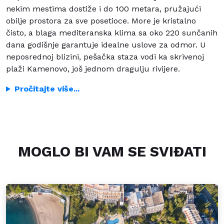
nekim mestima dostiže i do 100 metara, pružajući
obilje prostora za sve posetioce. More je kristalno
čisto, a blaga mediteranska klima sa oko 220 sunčanih
dana godišnje garantuje idealne uslove za odmor. U
neposrednoj blizini, pešačka staza vodi ka skrivenoj
plaži Kamenovo, još jednom dragulju rivijere.
Pročitajte više...
MOGLO BI VAM SE SVIĐATI