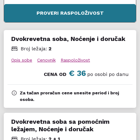
PROVERI RASPOLOŽIVOST
Dvokrevetna soba, Noćenje i doručak
Broj ležaja:
2
Opis sobe
Cenovnik
Raspoloživost
€ 36
CENA OD
po osobi po danu
Za tačan proračun cene unesite period i broj
osoba.
Dvokrevetna soba sa pomoćnim
ležajem, Noćenje i doručak
Broj ležaja:
2 + 1