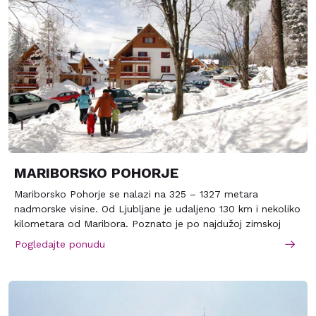
visoko iskusnim skijašima.
MARIBORSKO POHORJE
Mariborsko Pohorje se nalazi na 325 – 1327 metara
nadmorske visine. Od Ljubljane je udaljeno 130 km i nekoliko
kilometara od Maribora. Poznato je po najdužoj zimskoj
sezoni, koja traje čak 90 dana. Pohorje je popularna
Pogledajte ponudu
turističko -rekreativna tačka za sve generacije. Snežne ski
staze , ski kros – kantri i planinarske staze , divna priroda …
pravi su magnet za skijaše , snoubordere , planinare,
planinske bicikliste, padobrance, ljubitelje konja , adrenalina
, avanturiste. Ski centar Pohorje nudi više od 41,5 kilometara