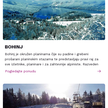
BOHINJ
Bohinj je okružen planinama čije su padine i grebeni
prošarani planinskim stazama te predstavljaju pravi raj za
sve izletnike, planinare i za zahtevnije alpiniste. Razveden
reljef i veoma živopisan krajolik oduševit će svakog šetača ili
Pogledajte ponudu
biciklistu koji može nakon biciklističke ture ohladiti svoje
noge u kristalno čistom Bohinjskom jezeru, jednom od
najlepših jezera Slovenije. Bohinj i okolina pružaju i sledeće
mogućnosti:igranje tenisa i golfa,igranje košarke,fudbala,
odbojke,kanjoning, veslanje i ronjenje,jahanje
konja,ribolov,padobransko jedrenje i akrobatsko
padobransko jedrenje,i još puno toga…