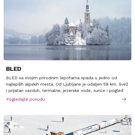
skijaških staza svih nivoa težine na visinama i 27 km staza
za nordijsko skijanje. Skijališta povezuje pet sedežnica, 16
ski-liftova i jednu gondola.
BLED
BLED sa svojim prirodnim lepotama spada u jedno od
najlepših alpskih mesta. Od Ljubljane je udaljen 59 km. Svež
i prijatan vazduh, termalne, jezerske vode, sunce i pogled
na predivno jezero čine da mu se turisti iz celog sveta
Pogledajte ponudu
iznova vraćaju.