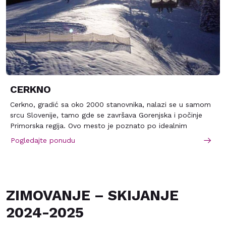
CERKNO
Cerkno, gradić sa oko 2000 stanovnika, nalazi se u samom
srcu Slovenije, tamo gde se završava Gorenjska i počinje
Primorska regija. Ovo mesto je poznato po idealnim
uslovima za odmor, kako leti, tako i tokom zime. Iznad
Pogledajte ponudu
mesta se prostire istoimeno skijalište. Skijalište Cerkno je u
više navrata proglašeno za “Naj skijalište Slovenije”. Nalazi
se na padinama Črnog vrha u centralnom delu zapadne
Slovenije, a prostire se na 70 ha uređenih ski terenana
visinama od 935 m do 1.291 m.
ZIMOVANJE – SKIJANJE
2024-2025