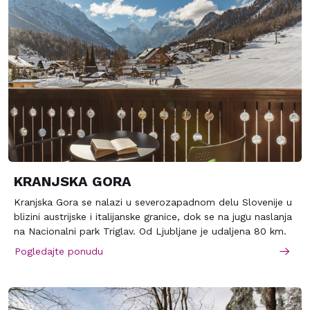
KRANJSKA GORA
Kranjska Gora se nalazi u severozapadnom delu Slovenije u
blizini austrijske i italijanske granice, dok se na jugu naslanja
na Nacionalni park Triglav. Od Ljubljane je udaljena 80 km.
Ski staze su na 810-1623 metara nadmorske visine sa 30 km
Pogledajte ponudu
skijaških staza i 40 km staza za nordijsko skijanje.
Veličanstveni vrhovi Julijskih Alpa i šume koje se prostiru
planinskim obroncima privlače skijaše, alpiniste i bicikliste iz
cele Evrope. Staze su prilagođene kako neiskusnim, tako i