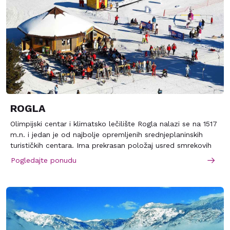
ROGLA
Olimpijski centar i klimatsko lečilište Rogla nalazi se na 1517
m.n. i jedan je od najbolje opremljenih srednjeplaninskih
turističkih centara. Ima prekrasan položaj usred smrekovih
šuma i idealan je za aktivne pripreme sportista i
Pogledajte ponudu
rekreativaca. Udaljen je sedamnaest kilometara od termi
Zreče , do kojih se može stići redovnim autobuskim
prevozom.