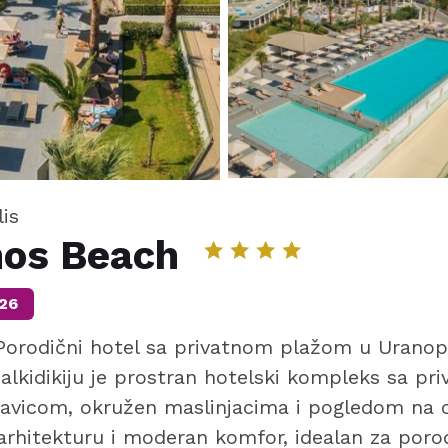
lis
hos Beach
26
Porodični hotel sa privatnom plažom u Uranop
alkidikiju je prostran hotelski kompleks sa p
vicom, okružen maslinjacima i pogledom na o
rhitekturu i moderan komfor, idealan za porodi