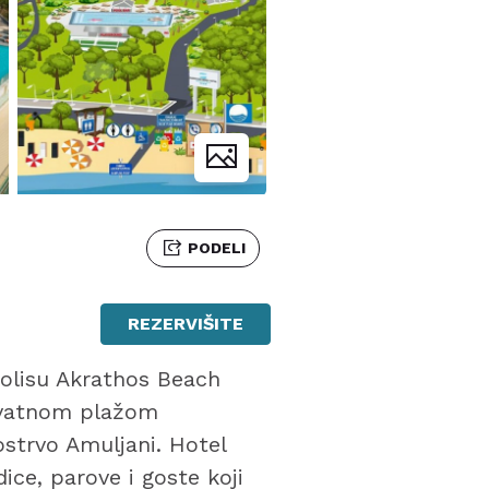
PODELI
REZERVIŠITE
olisu Akrathos Beach
rivatnom plažom
strvo Amuljani. Hotel
ce, parove i goste koji