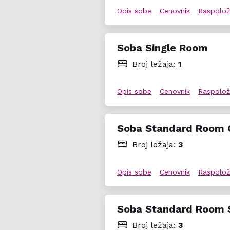
Dodatne usluge
Opis sobe
Cenovnik
Raspolož
Besplatan Wi‑Fi u zajedničkim pr
klub, animacija, babysitting na z
Soba Single Room
Broj ležaja:
1
Opis sobe
Cenovnik
Raspolož
Soba Standard Room 
Broj ležaja:
3
Opis sobe
Cenovnik
Raspolož
Soba Standard Room 
Broj ležaja:
3