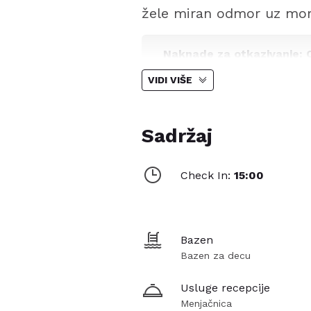
žele miran odmor uz mor
Naknade za otkazivanje: O
VIDI VIŠE
Lokacija
Sadržaj
Hotel se nalazi na periferiji Ur
Svetoj Gori i ostrvu Amuljani.
omogućava miran boravak, ali i 
Check In:
15:00
Sadržaji hotela
Gostima su na raspolaganju recep
dečijim delom, mini market, par
Bazen
detaljima i prostranim terasam
Bazen za decu
Wellness i rekreacija
Usluge recepcije
Menjačnica
Hotel nudi otvoreni bazen sa l