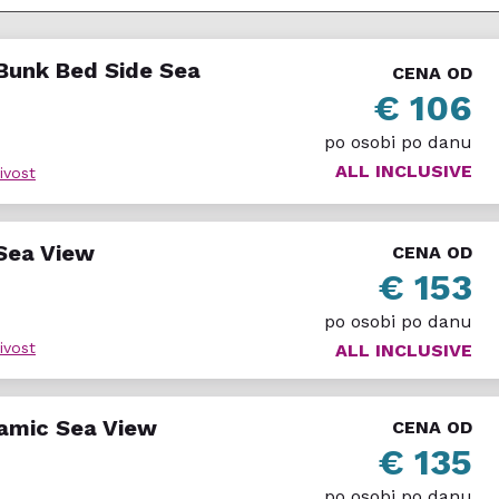
apacitet: 4 osobe
ajem i pogledom na vrt. Preporuka: za porodice sa decom
Bunk Bed Side Sea
CENA OD
€ 106
acitet: 4–5 osoba
idealne za porodice sa starijom decom. Preporuka: za gos
po osobi po danu
ALL INCLUSIVE
ivost
amic Sea View
Kapacitet: 2–3 osobe
sa luksuznim kupatilom i pogledom na more. Preporuka: z
 Sea View
CENA OD
€ 153
pacitet: 4 osobe
m spavaćom sobom, dnevnim boravkom i dva kupatila. Pre
po osobi po danu
ivost
ALL INCLUSIVE
ramic Sea View
CENA OD
i all inclusive usluge. Obroci se služe na bazi švedskog s
€ 135
ete grčke kuhinje, lagane obroke i osvežavajuća pića.
po osobi po danu