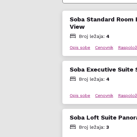
# Family Room Garden View
K
Porodične sobe sa dodatnim lež
Soba Standard Room 
View
# Connecting Family Room
Kap
Dve povezane standardne sobe, 
Broj ležaja:
4
privatnost i više prostora.
Opis sobe
Cenovnik
Raspolož
# Romantic Loft Suite Panor
Elegantna open‑plan jedinica 
Soba Executive Suite
Broj ležaja:
4
# Executive Suite Sea View
Ka
Prostran apartman sa odvojeno
koje žele luksuz i privatnost.
Opis sobe
Cenovnik
Raspolož
Usluga
Soba Loft Suite Pano
Hotel nudi opcije polupansiona 
Broj ležaja:
3
taverna i barovi nude specijalit