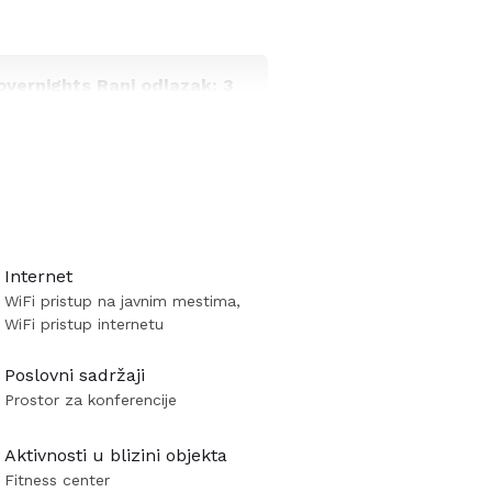
overnights Rani odlazak: 3
uke iz koje polaze brodovi ka
 Solunu. Njegova pozicija
Internet
WiFi pristup na javnim mestima,
WiFi pristup internetu
ži, pool bar), otvoreni bazen sa
ke arhitekture, sa kamenim
Poslovni sadržaji
Prostor za konferencije
Aktivnosti u blizini objekta
Fitness center
om zastavicom, fitnes program,