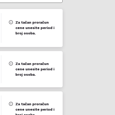
.
Za tačan proračun
cene unesite period i
te kojima je potrebna
broj osoba.
a parove i romantične odmore.
Za tačan proračun
cene unesite period i
poruka: za porodice ili grupe
broj osoba.
tola u glavnom restoranu, dok
Za tačan proračun
cene unesite period i
broj osoba.