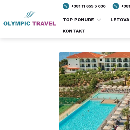
PREGLED
SADRŽAJ
SO
+381 11 655 5 030
+381
TOP PONUDE
LETOVA
KONTAKT