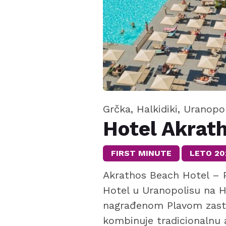
Grčka, Halkidiki, Uranopo
Hotel Akrat
FIRST MINUTE
LETO 20
Akrathos Beach Hotel – 
Hotel u Uranopolisu na H
nagrađenom Plavom zasta
kombinuje tradicionalnu a