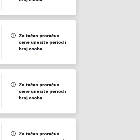
i za plažu uz depozit, dečiji
 za venčanja i događaje.
Za tačan proračun
cene unesite period i
broj osoba.
Za tačan proračun
cene unesite period i
broj osoba.
Za tačan proračun