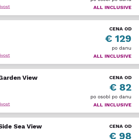
ivost
ALL INCLUSIVE
ostorijama, ležaljke i suncobrani na plaži i bazenu, peškir
ahtev, organizacija izleta i transfera. Hotel je prilagođen i
CENA OD
€ 129
po danu
ivost
ALL INCLUSIVE
Garden View
CENA OD
€ 82
po osobi po danu
ivost
ALL INCLUSIVE
Side Sea View
CENA OD
€ 98