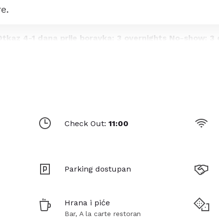
e.
tkaz 4-1 dana prije boravka: 3 overnights No-show: 3 
overnights
anopolisa, na poluostrvu Atos, oko 2 km od centra mesta i l
 Udaljen je približno 120 km od međunarodnog aerodroma u
lako istraživanje znamenitosti ovog dela Halkidikija.
Check Out:
11:00
cija, glavni restoran, taverna, barovi (lobi bar, bar na pla
king i igralište za decu. Hotel je izgrađen u stilu monaš
Parking dostupan
a, što mu daje poseban šarm.
Hrana i piće
Bar, A la carte restoran
ežaljkama i suncobranima, privatnu plažu nagrađenu Plav