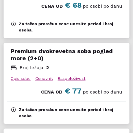
Da li hotel ima parking i da li se naplaćuje?
€ 68
CENA OD
po osobi po danu
Hotel poseduje privatan parking koji je moguć na licu
mesta (rezervacija nije neophodna) i naplaćuje se 10
EUR po danu.
Za tačan proračun cene unesite period i broj
osoba.
Premium dvokrevetna soba pogled
more (2+0)
Broj ležaja:
2
Opis sobe
Cenovnik
Raspoloživost
€ 77
CENA OD
po osobi po danu
Za tačan proračun cene unesite period i broj
osoba.