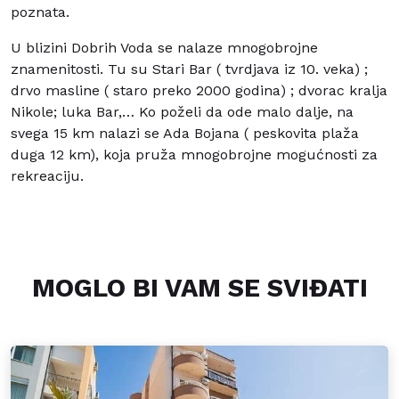
poznata.
U blizini Dobrih Voda se nalaze mnogobrojne
znamenitosti. Tu su Stari Bar ( tvrdjava iz 10. veka) ;
drvo masline ( staro preko 2000 godina) ; dvorac kralja
Nikole; luka Bar,… Ko poželi da ode malo dalje, na
svega 15 km nalazi se Ada Bojana ( peskovita plaža
duga 12 km), koja pruža mnogobrojne mogućnosti za
rekreaciju.
MOGLO BI VAM SE SVIĐATI