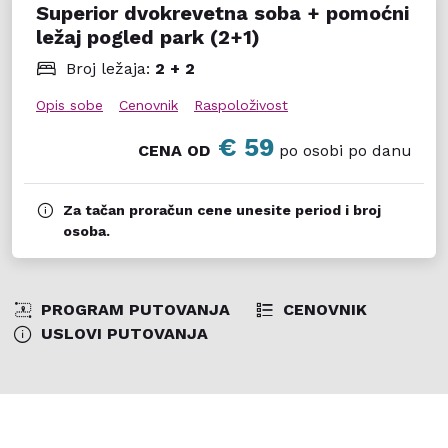
Superior dvokrevetna soba + pomoćni
ležaj pogled park (2+1)
Broj ležaja:
2 + 2
Opis sobe
Cenovnik
Raspoloživost
€ 59
CENA OD
po osobi po danu
Za tačan proračun cene unesite period i broj
osoba.
PROGRAM PUTOVANJA
CENOVNIK
USLOVI PUTOVANJA