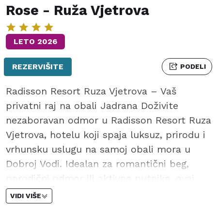
Rose - Ruža Vjetrova
LETO 2026
REZERVIŠITE
PODELI
Radisson Resort Ruza Vjetrova – Vaš
privatni raj na obali Jadrana Doživite
nezaboravan odmor u Radisson Resort Ruza
Vjetrova, hotelu koji spaja luksuz, prirodu i
vrhunsku uslugu na samoj obali mora u
Dobroj Vodi. Idealan za romantični beg,
porodični odmor ili aktivne putnike, ovaj
resort nudi jedinstveno iskustvo opuštanja i
VIDI VIŠE
zabave, okružen prelepom mediteranskom