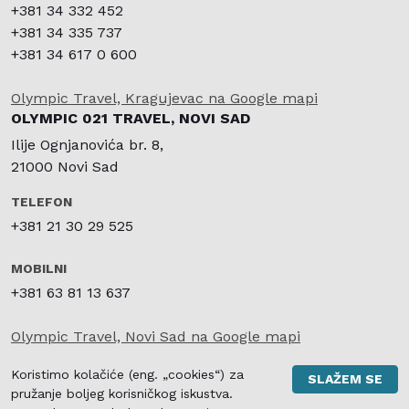
+381 34 332 452
+381 34 335 737
+381 34 617 0 600
Olympic Travel, Kragujevac na Google mapi
OLYMPIC 021 TRAVEL, NOVI SAD
Ilije Ognjanovića br. 8,
21000 Novi Sad
TELEFON
+381 21 30 29 525
MOBILNI
+381 63 81 13 637
Olympic Travel, Novi Sad na Google mapi
SIGURNO I BRZO KARTIČNO PLAĆANJE
Koristimo kolačiće (eng. „cookies“) za
SLAŽEM SE
pružanje boljeg korisničkog iskustva.