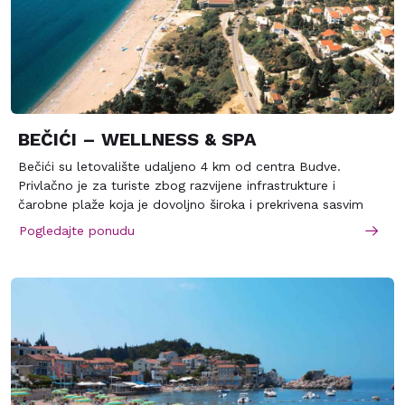
BEČIĆI – WELLNESS & SPA
Bečići su letovalište udaljeno 4 km od centra Budve.
Privlačno je za turiste zbog razvijene infrastrukture i
čarobne plaže koja je dovoljno široka i prekrivena sasvim
sitnim šljunkom. Godine 1935. je je upravo ona dobila Gran
Pogledajte ponudu
pri u Parizu kao najbolja plaža Evrope i tu slavu ne gubi do
danas. Sada su Bečići savremeni turistički centar s
prodavnicama, restoranima, kafeima, barovima i veoma
luksuznim hotelima. Lepo i dugačko šetalište povezuje
Bečiće sa budvanskim Starim gradom. Letovalište pruža sve
uslove za spokojan i opušten odmor i za aktivno bavljenje
sportom.