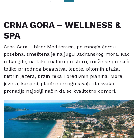
CRNA GORA – WELLNESS &
SPA
Crna Gora – biser Mediterana, po mnogo čemu
posebna, smeštena je na jugu Jadranskog mora. Kao
retko gde, na tako malom prostoru, može se pronaći
toliko prirodnog bogatstva, lepote, pitomih plaža,
bistrih jezera, brzih reka i predivnih planina. More,
jezera, kanjoni, planine omogućavaju da svako
pronadje najbolji način da se kvalitetno odmori.