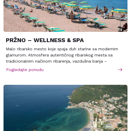
PRŽNO – WELLNESS & SPA
Malo ribarsko mesto koje spaja duh starine sa modernim
glamurom. Atmosfera autentičnog ribarskog mesta sa
tradicionalnim načinom ribarenja, vazdušna banja –
Miločerski park prepun borova, 20-minutna šetnja kroz
Pogledajte ponudu
kedrovu šumu do Svetog Stefana, najbolji riblji restorani na
Jadranu samo su neke od prednosti ovog naselja.