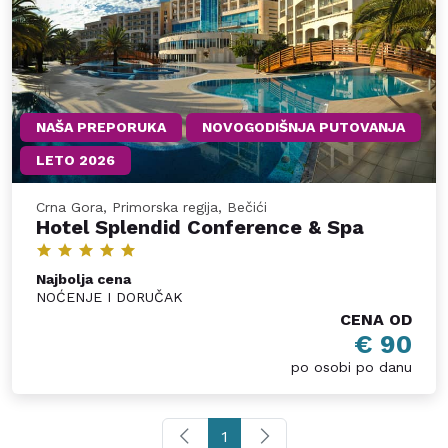
NAŠA PREPORUKA
NOVOGODIŠNJA PUTOVANJA
LETO 2026
Crna Gora, Primorska regija, Bečići
Hotel Splendid Conference & Spa
Najbolja cena
NOĆENJE I DORUČAK
CENA OD
€ 90
po osobi po danu
1