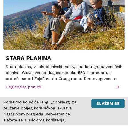
STARA PLANINA
Stara planina, visokoplaninski masiv, spada u grupu venačnih
planina. Glavni venac dugačak je oko 550 kilometara, i
proteže se od Zaječara do Crnog mora. Deo ovog venca
označava i prirodnu granicu između Srbije i Bugarske. Stara
Pogledajte ponudu
planina nosi i drugo ime – Balkan, po kome je i celo
Balkansko poluostrvo dobilo naziv. Najviši vrh u delu koji
Koristimo kolačiće (eng. „cookies“) za
zahvata Srbija je Midžor (2.169 metara). Deo Stare planine,
SLAŽEM SE
pružanje boljeg korisničkog iskustva.
koji se proteže kroz Srbiju pripada
Nastavkom pregleda web-stranice
SRBIJA – PLANINE – BANJE –
slažete se s
uslovima korištenja
.
JEZERA – REKE – GRADOVI