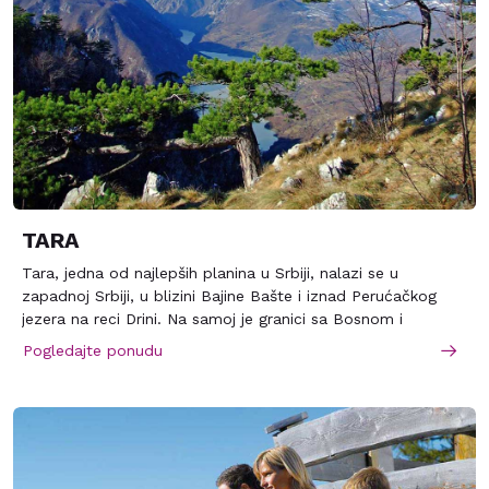
TARA
Tara, jedna od najlepših planina u Srbiji, nalazi se u
zapadnoj Srbiji, u blizini Bajine Bašte i iznad Perućačkog
jezera na reci Drini. Na samoj je granici sa Bosnom i
Hercegovinom i udaljena je od Beograda oko 180 km.
Pogledajte ponudu
Prosečna nadmorska visina je 1000-1200 m, a najviši vrh
Kozji rid je na 1591. mnv Pokrivena je gustim šumama
prošaranim proplancima i livadama sa stenovitim liticama,
jarugama i pećinama. Klimatski uslovi pogoduju lečenju