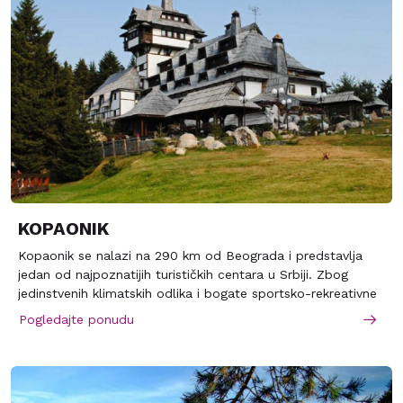
KOPAONIK
Kopaonik se nalazi na 290 km od Beograda i predstavlja
jedan od najpoznatijih turističkih centara u Srbiji. Zbog
jedinstvenih klimatskih odlika i bogate sportsko-rekreativne
ponude, Kopaonik tokom cele godine nudi idealne uslove
Pogledajte ponudu
za aktivan odmor i uživanje u prirodi. Odlikuje ga 200
sunčanih dana godišnje zbog čega nosi naziv „planina
sunca“. Zbog svojih prirodnih vrednosti, Kopaonik je 1981
proglašen nacionalnim parkom.