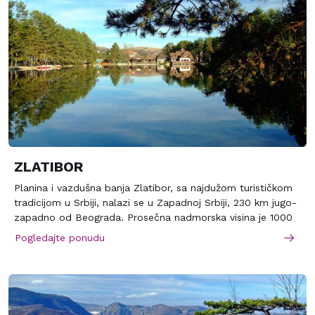
ZLATIBOR
Planina i vazdušna banja Zlatibor, sa najdužom turističkom
tradicijom u Srbiji, nalazi se u Zapadnoj Srbiji, 230 km jugo-
zapadno od Beograda. Prosečna nadmorska visina je 1000
m. Čudotvorna klima Zlatibora je povoljna i za lečenje
Pogledajte ponudu
bronhijalne astme i drugih alergijskih oboljenja. Ovako
povoljna kilma, idealna je za pripremu sportista, boravak
dece i starijih osoba i poboljšanje opštefizičkog stanja
čoveka.. Najviši vrhovi su Tornik (1496