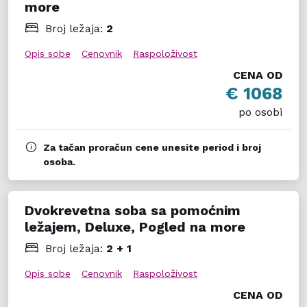
more
Broj ležaja:
2
Opis sobe
Cenovnik
Raspoloživost
CENA OD
€ 1068
po osobi
Za tačan proračun cene unesite period i broj
osoba.
Dvokrevetna soba sa pomoćnim
ležajem, Deluxe, Pogled na more
Broj ležaja:
2 + 1
Opis sobe
Cenovnik
Raspoloživost
CENA OD