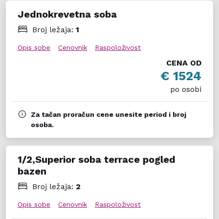
Jednokrevetna soba
Broj ležaja:
1
Opis sobe
Cenovnik
Raspoloživost
CENA OD
€ 1524
po osobi
Za tačan proračun cene unesite period i broj
osoba.
1/2,Superior soba terrace pogled
bazen
Broj ležaja:
2
Opis sobe
Cenovnik
Raspoloživost