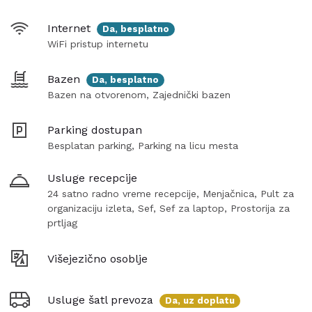
Internet
Da, besplatno
WiFi pristup internetu
Bazen
Da, besplatno
Bazen na otvorenom, Zajednički bazen
Parking dostupan
Besplatan parking, Parking na licu mesta
Usluge recepcije
24 satno radno vreme recepcije, Menjačnica, Pult za
organizaciju izleta, Sef, Sef za laptop, Prostorija za
prtljag
Višejezično osoblje
Usluge šatl prevoza
Da, uz doplatu