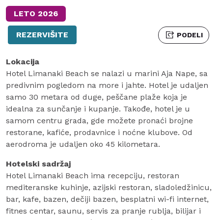
LETO 2026
REZERVIŠITE
PODELI
Lokacija
Hotel Limanaki Beach se nalazi u marini Aja Nape, sa
predivnim pogledom na more i jahte. Hotel je udaljen
samo 30 metara od duge, peščane plaže koja je
idealna za sunčanje i kupanje. Takođe, hotel je u
samom centru grada, gde možete pronaći brojne
restorane, kafiće, prodavnice i noćne klubove. Od
aerodroma je udaljen oko 45 kilometara.
Hotelski sadržaj
Hotel Limanaki Beach ima recepciju, restoran
mediteranske kuhinje, azijski restoran, sladoledžinicu,
bar, kafe, bazen, dečiji bazen, besplatni wi-fi internet,
fitnes centar, saunu, servis za pranje rublja, bilijar i