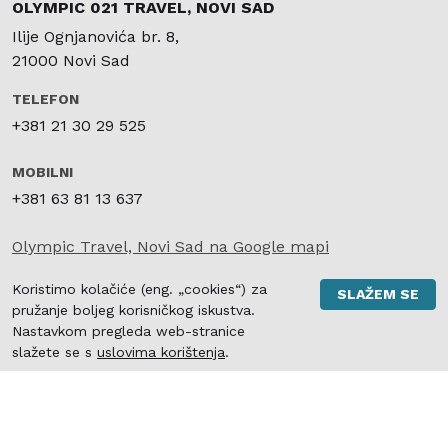
OLYMPIC 021 TRAVEL, NOVI SAD
Ilije Ognjanovića br. 8,
21000 Novi Sad
TELEFON
+381 21 30 29 525
MOBILNI
+381 63 81 13 637
Olympic Travel, Novi Sad na Google mapi
SIGURNO I BRZO KARTIČNO PLAĆANJE
Koristimo kolačiće (eng. „cookies“) za
SLAŽEM SE
pružanje boljeg korisničkog iskustva.
Nastavkom pregleda web-stranice
slažete se s
uslovima korištenja
.
Kontakt
|
Opšti uslovi putovanja
|