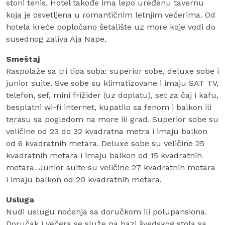
stoni tenis. Hotel takođe ima lepo uređenu tavernu
koja je osvetljena u romantičnim letnjim večerima. Od
hotela kreće popločano šetalište uz more koje vodi do
susednog zaliva Aja Nape.
Smeštaj
Raspolaže sa tri tipa soba: superior sobe, deluxe sobe i
junior suite. Sve sobe su klimatizovane i imaju SAT TV,
telefon, sef, mini frižider (uz doplatu), set za čaj i kafu,
besplatni wi-fi internet, kupatilo sa fenom i balkon ili
terasu sa pogledom na more ili grad. Superior sobe su
veličine od 23 do 32 kvadratna metra i imaju balkon
od 6 kvadratnih metara. Deluxe sobe su veličine 25
kvadratnih metara i imaju balkon od 15 kvadratnih
metara. Junior suite su veličine 27 kvadratnih metara
i imaju balkon od 20 kvadratnih metara.
Usluga
Nudi uslugu noćenja sa doručkom ili polupansiona.
Doručak i večera se služe na bazi švedskog stola sa