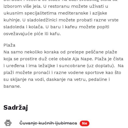
izborom više jela. U restoranu možete uživati u
ukusnim specijalitetima mediteranske i azijske
kuhinje. U sladoledžinici možete probati razne vrste
sladoleda i kolača. U baru i kafeu možete popiti
osvežavajuće piće ili kafu.
Plaža
Na samo nekoliko koraka od prelepe peščane plaže
koja se prostire duž cele obale Aja Nape. Plaža je čista
i uređena i ima ležaljke i suncobrane (uz doplatu). Na
plaži možete pronaći i razne vodene sportove kao što
su skijanje na vodi, daskanje na vetru, pedaline i
banane.
Sadržaj
Čuvanje kućnih ljubimaca
Ne