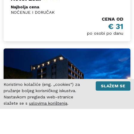
Najbolja cena
NOĆENJE I DORUČAK
CENA OD
€ 31
po osobi po danu
Koristimo kolačiće (eng. „cookies“) za
SLAŽEM SE
pružanje boljeg korisničkog iskustva.
Nastavkom pregleda web-stranice
slažete se s
uslovima korištenja
.
Albanija, Drač