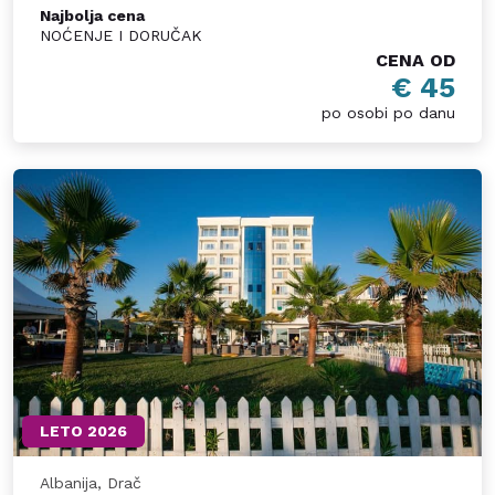
Najbolja cena
NOĆENJE I DORUČAK
CENA OD
€ 45
po osobi po danu
LETO 2026
Albanija, Drač