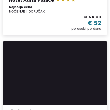
Hotel Adria Palace
Najbolja cena
NOĆENJE I DORUČAK
CENA OD
€ 52
po osobi po danu