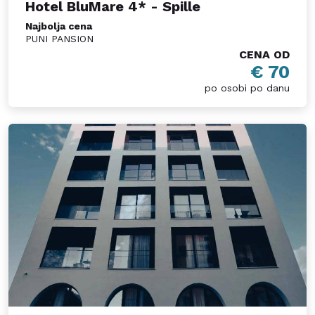
Hotel BluMare 4* - Spille
Najbolja cena
PUNI PANSION
CENA OD
€ 70
po osobi po danu