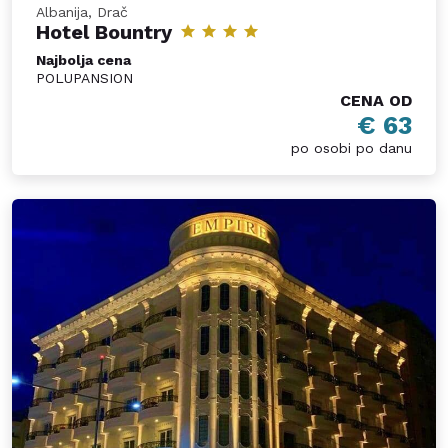
Albanija, Drač
Hotel Bountry
Najbolja cena
POLUPANSION
CENA OD
€ 63
po osobi po danu