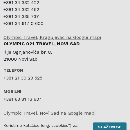
+381 34 332 422
+381 34 332 452
+381 34 335 737
+381 34 617 0 600
Olympic Travel, Kragujevac na Google mapi
OLYMPIC 021 TRAVEL, NOVI SAD
Ilije Ognjanovića br. 8,
21000 Novi Sad
TELEFON
+381 21 30 29 525
MOBILNI
+381 63 81 13 637
Olympic Travel, Novi Sad na Google mapi
SIGURNO I BRZO KARTIČNO PLAĆANJE
Koristimo kolačiće (eng. „cookies“) za
SLAŽEM SE