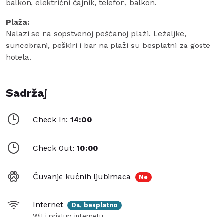
balkon, električni čajnik, telefon, balkon.
Plaža:
Nalazi se na sopstvenoj peščanoj plaži. Ležaljke,
suncobrani, peškiri i bar na plaži su besplatni za goste
hotela.
Sadržaj
Check In:
14:00
Check Out:
10:00
Čuvanje kućnih ljubimaca
Ne
Internet
Da, besplatno
WiFi pristup internetu