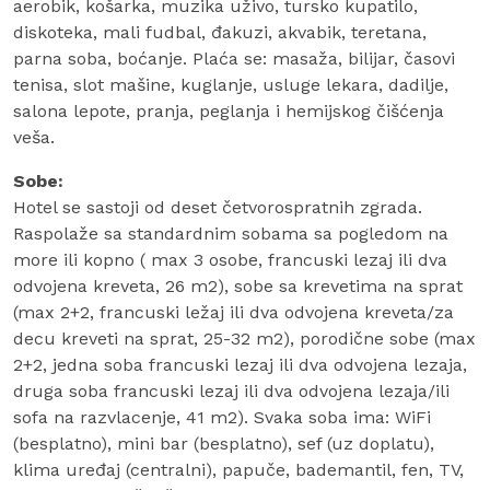
aerobik, košarka, muzika uživo, tursko kupatilo,
diskoteka, mali fudbal, đakuzi, akvabik, teretana,
parna soba, boćanje. Plaća se: masaža, bilijar, časovi
tenisa, slot mašine, kuglanje, usluge lekara, dadilje,
salona lepote, pranja, peglanja i hemijskog čišćenja
veša.
Sobe:
Hotel se sastoji od deset četvorospratnih zgrada.
Raspolaže sa standardnim sobama sa pogledom na
more ili kopno ( max 3 osobe, francuski lezaj ili dva
odvojena kreveta, 26 m2), sobe sa krevetima na sprat
(max 2+2, francuski ležaj ili dva odvojena kreveta/za
decu kreveti na sprat, 25-32 m2), porodične sobe (max
2+2, jedna soba francuski lezaj ili dva odvojena lezaja,
druga soba francuski lezaj ili dva odvojena lezaja/ili
sofa na razvlacenje, 41 m2). Svaka soba ima: WiFi
(besplatno), mini bar (besplatno), sef (uz doplatu),
klima uređaj (centralni), papuče, bademantil, fen, TV,