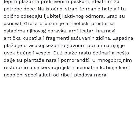
lepim plažama prekrivenim peskom, idealnim za
potrebe dece. Na istočnoj strani je manje hotela i tu
obično odsedaju ljubitelji aktivnog odmora.
Grad su
osnovali Grci a u blizini je arheološki prostor sa
ostacima njihovog boravka, amfiteatar, hramovi,
antička kupatila i fragmenti sačuvanih zidina. Zapadna
plaža je u visokoj sezoni uglavnom puna i na njoj je
uvek bučno i veselo. Duž plaže rastu četinari a nešto
dalje su plantaže nara i pomorandži. U mnogobrojnim
restoranima se serviraju jela nacionalne kuhinje kao i
neobični specijaliteti od ribe i plodova mora.