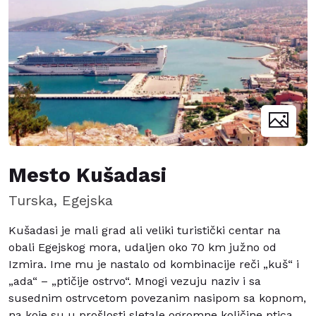
Mesto Kušadasi
Turska, Egejska
Kušadasi je mali grad ali veliki turistički centar na
obali Egejskog mora, udaljen oko 70 km južno od
Izmira. Ime mu je nastalo od kombinacije reči „kuš“ i
„ada“ – „ptičije ostrvo“. Mnogi vezuju naziv i sa
susednim ostrvcetom povezanim nasipom sa kopnom,
na koje su u prošlosti sletale ogromne količine ptica.