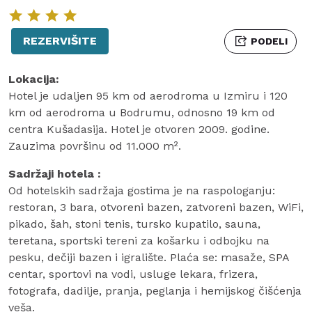
REZERVIŠITE
PODELI
Lokacija:
Hotel je udaljen 95 km od aerodroma u Izmiru i 120
km od aerodroma u Bodrumu, odnosno 19 km od
centra Kušadasija. Hotel je otvoren 2009. godine.
Zauzima površinu od 11.000 m².
Sadržaji hotela :
Od hotelskih sadržaja gostima je na raspologanju:
restoran, 3 bara, otvoreni bazen, zatvoreni bazen, WiFi,
pikado, šah, stoni tenis, tursko kupatilo, sauna,
teretana, sportski tereni za košarku i odbojku na
pesku, dečiji bazen i igralište. Plaća se: masaže, SPA
centar, sportovi na vodi, usluge lekara, frizera,
fotografa, dadilje, pranja, peglanja i hemijskog čišćenja
veša.