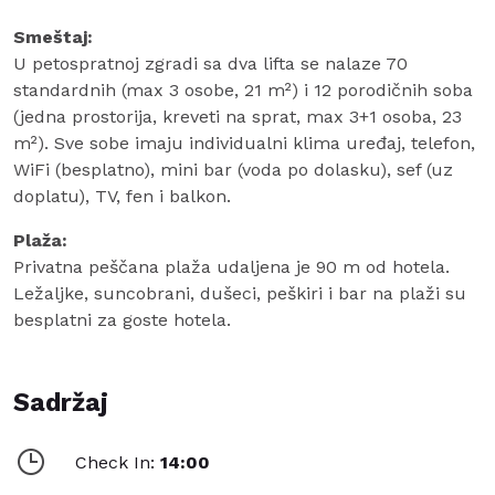
Smeštaj:
U petospratnoj zgradi sa dva lifta se nalaze 70
standardnih (max 3 osobe, 21 m²) i 12 porodičnih soba
(jedna prostorija, kreveti na sprat, max 3+1 osoba, 23
m²). Sve sobe imaju individualni klima uređaj, telefon,
WiFi (besplatno), mini bar (voda po dolasku), sef (uz
doplatu), TV, fen i balkon.
Plaža:
Privatna peščana plaža udaljena je 90 m od hotela.
Ležaljke, suncobrani, dušeci, peškiri i bar na plaži su
besplatni za goste hotela.
Sadržaj
Check In:
14:00