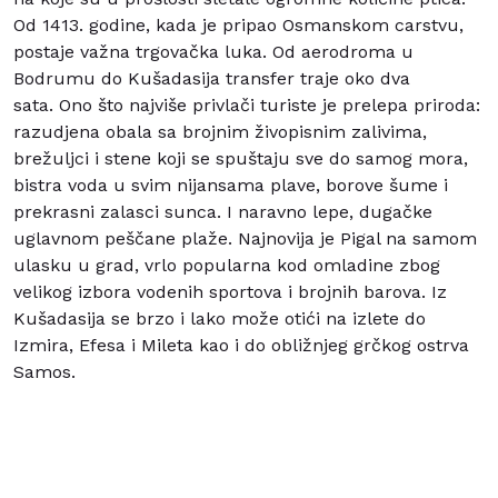
Od 1413. godine, kada je pripao Osmanskom carstvu,
postaje važna trgovačka luka. Od aerodroma u
Bodrumu do Kušadasija transfer traje oko dva
sata.
Ono što najviše privlači turiste je prelepa priroda:
razudjena obala sa brojnim živopisnim zalivima,
brežuljci i stene koji se spuštaju sve do samog mora,
bistra voda u svim nijansama plave, borove šume i
prekrasni zalasci sunca. I naravno lepe, dugačke
uglavnom peščane plaže. Najnovija je Pigal na samom
ulasku u grad, vrlo popularna kod omladine zbog
velikog izbora vodenih sportova i brojnih barova. Iz
Kušadasija se brzo i lako može otići na izlete do
Izmira, Efesa i Mileta kao i do obližnjeg grčkog ostrva
Samos.