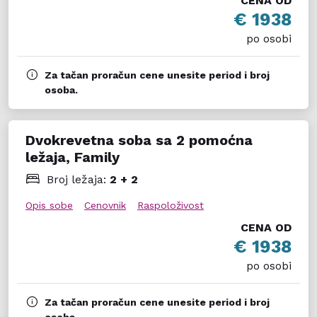
CENA OD
€ 1938
po osobi
Za tačan proračun cene unesite period i broj
osoba.
Dvokrevetna soba sa 2 pomoćna
ležaja, Family
Broj ležaja:
2 + 2
Opis sobe
Cenovnik
Raspoloživost
CENA OD
€ 1938
po osobi
Za tačan proračun cene unesite period i broj
osoba.