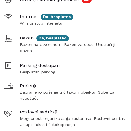
Internet
Da, besplatno
WiFi pristup internetu
Bazen
Da, besplatno
Bazen na otvorenom, Bazen za decu, Unutrašnji
bazen
Parking dostupan
Besplatan parking
Pušenje
Zabranjeno pušenje u čitavom objektu, Sobe za
nepušače
Poslovni sadržaji
Mogućnost organizovanja sastanaka, Poslovni centar,
Usluge faksa i fotokopiranja