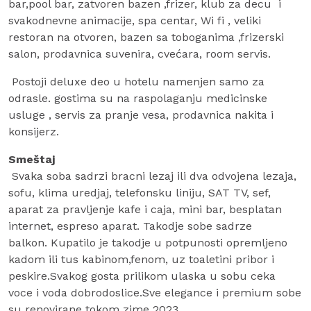
bar,pool bar, zatvoren bazen ,frizer, klub za decu i
svakodnevne animacije, spa centar, Wi fi , veliki
restoran na otvoren, bazen sa toboganima ,frizerski
salon, prodavnica suvenira, cvećara, room servis.
Postoji deluxe deo u hotelu namenjen samo za
odrasle. gostima su na raspolaganju medicinske
usluge , servis za pranje vesa, prodavnica nakita i
konsijerz.
Smeštaj
Svaka soba sadrzi bracni lezaj ili dva odvojena lezaja,
sofu, klima uredjaj, telefonsku liniju, SAT TV, sef,
aparat za pravljenje kafe i caja, mini bar, besplatan
internet, espreso aparat. Takodje sobe sadrze
balkon.
Kupatilo je takodje u potpunosti opremljeno
kadom ili tus kabinom,fenom, uz toaletini pribor i
peskire.
Svakog gosta prilikom ulaska u sobu ceka
voce i voda dobrodoslice.Sve elegance i premium sobe
su renovirane tokom zime 2023