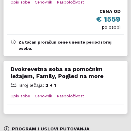
Opis sobe
Cenovnik
Raspoloživost
CENA OD
€ 1559
po osobi
Za tačan proračun cene unesite period i broj
osoba.
Dvokrevetna soba sa pomoćnim
ležajem, Family, Pogled na more
Broj ležaja:
2 + 1
Opis sobe
Cenovnik
Raspoloživost
PROGRAM I USLOVI PUTOVANJA