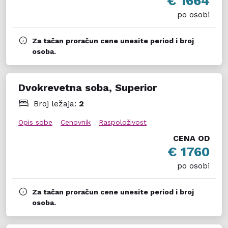
€ 1664
po osobi
Za tačan proračun cene unesite period i broj
osoba.
Dvokrevetna soba, Superior
Broj ležaja:
2
Opis sobe
Cenovnik
Raspoloživost
CENA OD
€ 1760
po osobi
Za tačan proračun cene unesite period i broj
osoba.