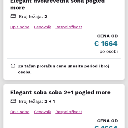
Elegant dvokrevetna soba pogled
more
Broj ležaja:
2
Opis sobe
Cenovnik
Raspoloživost
CENA OD
€ 1664
po osobi
Za tačan proračun cene unesite period i broj
osoba.
Elegant soba soba 2+1 pogled more
Broj ležaja:
2 + 1
Opis sobe
Cenovnik
Raspoloživost
CENA OD