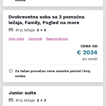
Dvokrevetna soba sa 2 pomoćna
ležaja, Family, Pogled na more
Broj ležaja:
2 + 2
Opis sobe
Cenovnik
Raspoloživost
CENA OD
€ 2034
po osobi
Za tačan proračun cene unesite period i broj
osoba.
Junior suite
Broj ležaja:
2 + 3