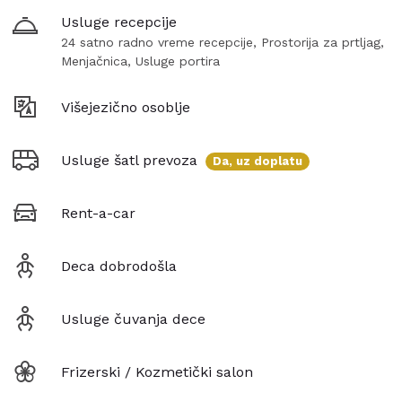
Usluge recepcije
24 satno radno vreme recepcije, Prostorija za prtljag,
Menjačnica, Usluge portira
Višejezično osoblje
Usluge šatl prevoza
Da, uz doplatu
Rent-a-car
Deca dobrodošla
Usluge čuvanja dece
Frizerski / Kozmetički salon