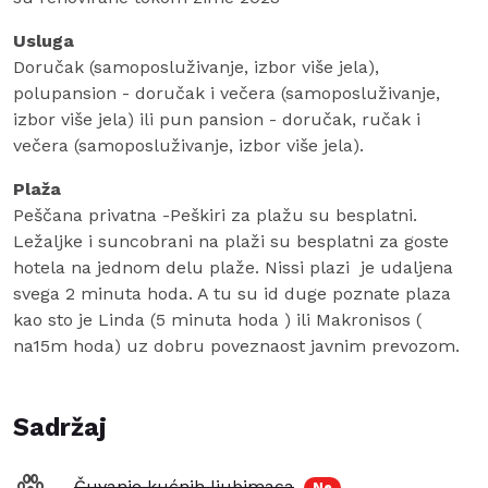
Usluga
Doručak (samoposluživanje, izbor više jela),
polupansion - doručak i večera (samoposluživanje,
izbor više jela) ili pun pansion - doručak, ručak i
večera (samoposluživanje, izbor više jela).
Plaža
Peščana privatna -Peškiri za plažu su besplatni.
Ležaljke i suncobrani na plaži su besplatni za goste
hotela na jednom delu plaže. Nissi plazi je udaljena
svega 2 minuta hoda. A tu su id duge poznate plaza
kao sto je Linda (5 minuta hoda ) ili Makronisos (
na15m hoda) uz dobru poveznaost javnim prevozom.
Sadržaj
Čuvanje kućnih ljubimaca
Ne