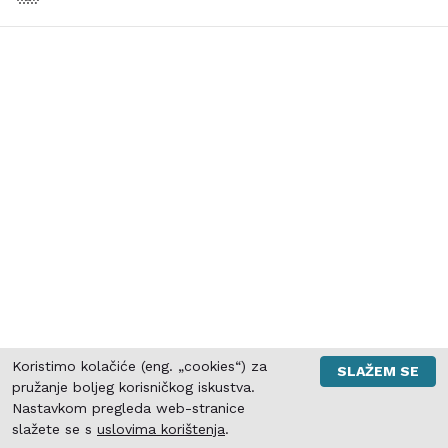
Koristimo kolačiće (eng. „cookies“) za
SLAŽEM SE
pružanje boljeg korisničkog iskustva.
Nastavkom pregleda web-stranice
slažete se s
uslovima korištenja
.