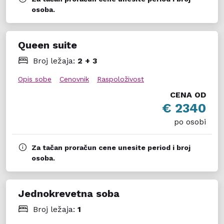
osoba.
Queen suite
Broj ležaja:
2 + 3
Opis sobe
Cenovnik
Raspoloživost
CENA OD
€ 2340
po osobi
Za tačan proračun cene unesite period i broj
osoba.
Jednokrevetna soba
Broj ležaja:
1