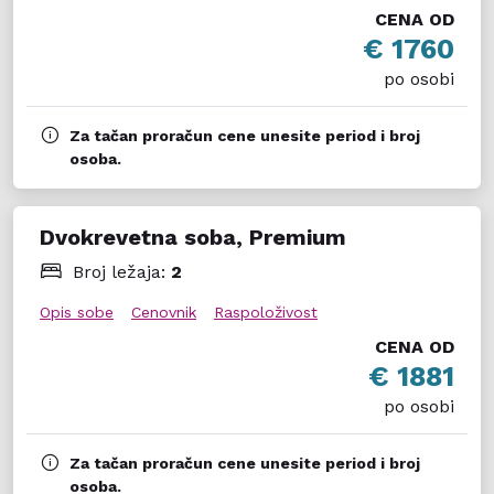
CENA OD
€ 1760
po osobi
Za tačan proračun cene unesite period i broj
osoba.
Dvokrevetna soba, Premium
Broj ležaja:
2
Opis sobe
Cenovnik
Raspoloživost
CENA OD
€ 1881
po osobi
Za tačan proračun cene unesite period i broj
osoba.