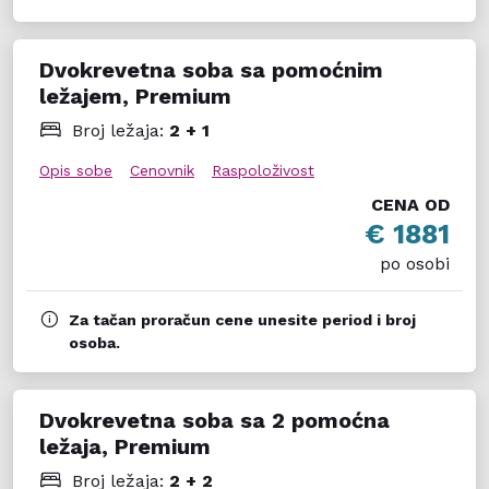
Dvokrevetna soba sa pomoćnim
ležajem, Premium
Broj ležaja:
2 + 1
Opis sobe
Cenovnik
Raspoloživost
CENA OD
€ 1881
po osobi
Za tačan proračun cene unesite period i broj
osoba.
Dvokrevetna soba sa 2 pomoćna
ležaja, Premium
Broj ležaja:
2 + 2