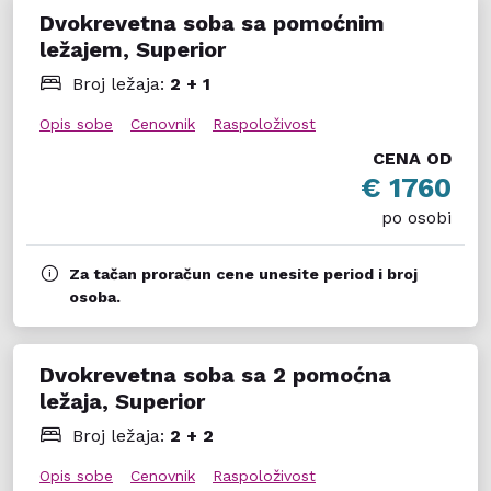
Dvokrevetna soba sa pomoćnim
ležajem, Superior
Broj ležaja:
2 + 1
Opis sobe
Cenovnik
Raspoloživost
CENA OD
€ 1760
po osobi
Za tačan proračun cene unesite period i broj
osoba.
Dvokrevetna soba sa 2 pomoćna
ležaja, Superior
Broj ležaja:
2 + 2
Opis sobe
Cenovnik
Raspoloživost