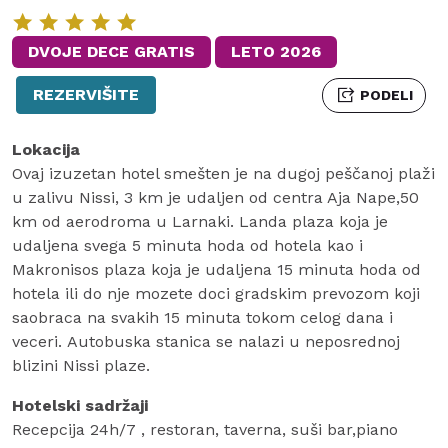
DVOJE DECE GRATIS
LETO 2026
REZERVIŠITE
PODELI
Lokacija
Ovaj izuzetan hotel smešten je na dugoj peščanoj plaži
u zalivu Nissi, 3 km je udaljen od centra Aja Nape,50
km od aerodroma u Larnaki. Landa plaza koja je
udaljena svega 5 minuta hoda od hotela kao i
Makronisos plaza koja je udaljena 15 minuta hoda od
hotela ili do nje mozete doci gradskim prevozom koji
saobraca na svakih 15 minuta tokom celog dana i
veceri.
Autobuska stanica se nalazi u neposrednoj
blizini Nissi plaze.
Hotelski sadržaji
Recepcija 24h/7 , restoran, taverna, suši bar,piano